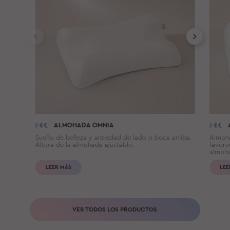
ALMOHADA OMNIA
Sueño de belleza y antiedad de lado o boca arriba.
Almoha
Altura de la almohada ajustable.
favore
almoha
LEER MÁS
LEE
VER TODOS LOS PRODUCTOS