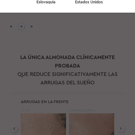
Eslovaquia
Estados Unidos
profesionales para proporcionar un mejor sueño reparador
LA ÚNICA ALMOHADA CLÍNICAMENTE
PROBADA
QUE REDUCE SIGNIFICATIVAMENTE LAS
ARRUGAS DEL SUEÑO
ARRUGAS EN LA FRENTE
ANTES
3 MESES DESPUÉS