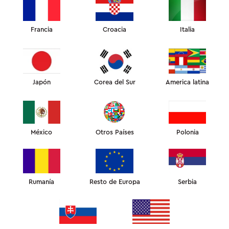
Francia
Croacia
Italia
Japón
Corea del Sur
America latina
México
Otros Países
Polonia
Rumanía
Resto de Europa
Serbia
¿QUÉ ES SLEEP&GLOW?
Productos desarrollados en colaboración con un equipo de