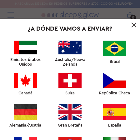
MASCARILLA DE SEDA EN PEDIDOS SUPERIORES A 270€: CÓDIGO «SELFLOVE»
0
¿A DÓNDE VAMOS A ENVIAR?
Emiratos Árabes
Australia/Nueva
Brasil
Unidos
Zelanda
Canadá
Suiza
República Checa
DUERME PLÁCIDAMENTE Y CUIDA
TU PIEL AL MISMO TIEMPO
DESPIÉRTATE
Alemania/Austria
Gran Bretaña
España
RESPLANDECIENTE