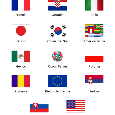
Francia
Croacia
Italia
Japón
Corea del Sur
America latina
VERANO DE SEDA
México
Otros Países
Polonia
El verano está a la vuelta de la
Rumanía
Resto de Europa
Serbia
esquina y nos esperan olas de calor
récord. Pero aún puedes surfear
durante la estación con lujo y estilo.