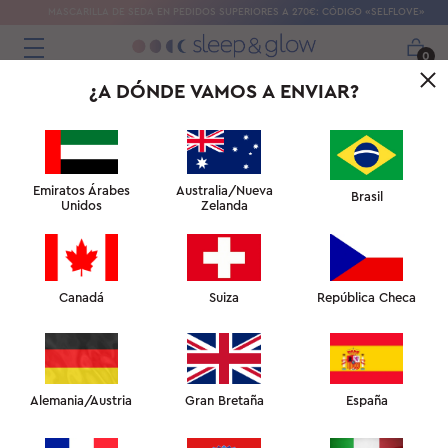
MASCARILLA DE SEDA EN PEDIDOS SUPERIORES A 270€: CÓDIGO «SELFLOVE»
0
¿A DÓNDE VAMOS A ENVIAR?
UNIVERSIDAD DEL SUEÑO
REPARADOR: FACULTAD DE
BELLEZA EN CASA
Emiratos Árabes
Australia/Nueva
Brasil
Unidos
Zelanda
← FACULTAD DEL SUEÑO
↑ UNIVERSIDAD DEL SUEÑO DE BELLEZA
Canadá
Suiza
República Checa
FACULTAD DE PIEL →
FACULTAD DE BELLEZA EN CASA
Alemania/Austria
Gran Bretaña
España