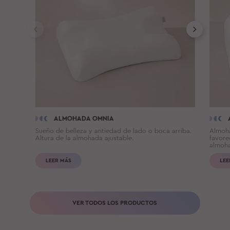
ALMOHADA OMNIA
Sueño de belleza y antiedad de lado o boca arriba.
Almoha
Altura de la almohada ajustable.
favore
almoha
LEER MÁS
LEE
VER TODOS LOS PRODUCTOS