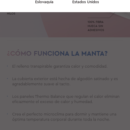
EXTERIOR:100%
Eslovaquia
Estados Unidos
ALGODÓN
PANELES THERMO
SATINADO, DE 300
BALANCE
HILOS
100% FIBRA
HUECA SIN
ADHESIVOS
¿CÓMO FUNCIONA LA MANTA?
El relleno transpirable garantiza calor y comodidad.
La cubierta exterior está hecha de algodón satinado y es
agradablemente suave al tacto.
Los paneles Thermo Balance que regulan el calor eliminan
eficazmente el exceso de calor y humedad.
Crea el perfecto microclima para dormir y mantiene una
óptima temperatura corporal durante toda la noche.