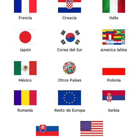
Francia
Croacia
Italia
INNOVACIÓN DE SLEEP&GLOW
MANTA VENTILADA
CON PANELES DE
Japón
Corea del Sur
America latina
VENTILACIÓN DE MALLA
México
Otros Países
Polonia
Rumanía
Resto de Europa
Serbia
CUBIERTA