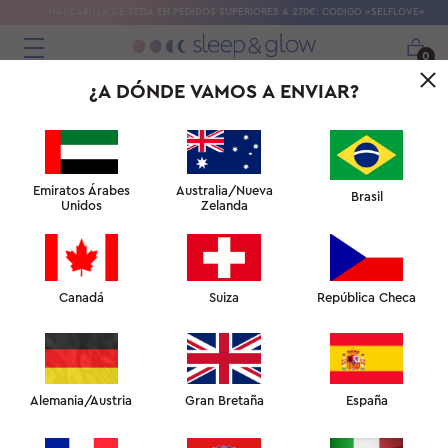
MASCARILLA DE SEDA EN PEDIDOS SUPERIORES A 270€: CÓDIGO «SELFLOVE»
0
¿A DÓNDE VAMOS A ENVIAR?
Emiratos Árabes
Australia/Nueva
Brasil
Unidos
Zelanda
Canadá
Suiza
República Checa
MANTA VENTILADA
Alemania/Austria
Gran Bretaña
España
CON PANELES DE VENTILACIÓN DE MALLA