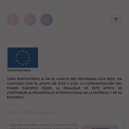
TAKO INNOVATIONS SL EN EL MARCO DEL PROGRAMA ICEX NEXT, HA
CONTADO CON EL APOYO DE ICEX Y CON LA COFINANCIACIÓN DEL
FONDO EUROPEO FEDER. LA FINALIDAD DE ESTE APOYO ES
CONTRIBUIR AL DESARROLLO INTERNACIONAL DE LA EMPRESA Y DE SU
ENTORNO.
© 2016 — 2026, Sleep&Glow ®
Política de privacidad
Este sitio web utiliza cookies. Si sigues en nuestra
Condiciones de uso
web automáticamente aceptas nuestra
política de
HE ENTENDIDO