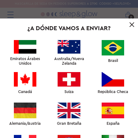
MASCARILLA DE SEDA EN PEDIDOS SUPERIORES A 270€: CÓDIGO «SELFLOVE»
0
¿A DÓNDE VAMOS A ENVIAR?
EXPERTOS Y PREMIOS
"La almohada Sleep&Glow es un gran invento para
prevenir las arrugas del sueño."
Emiratos Árabes
Australia/Nueva
Brasil
Unidos
Zelanda
- Dr. David Shafer, Nueva York, EE.UU.
Canadá
Suiza
República Checa
Dr. Jay Calvert
Dr. David Shafer
Alemania/Austria
Gran Bretaña
España