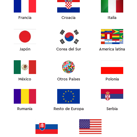
Francia
Croacia
Italia
Dr. Daniel Sugai
Danielle Collins
Japón
Corea del Sur
America latina
México
Otros Países
Polonia
Dr. Cyrille Laurent
Dr. Murat Dagdelen
Rumanía
Resto de Europa
Serbia