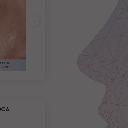
LONGITUD 10,24 MM
VOLUMEN 0,07 MM
LONGITUD 17,76 MM
3,93 MM
VOLUMEN 0,18 MM
,15 MM
OCA