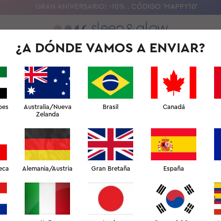
GRAN ANIVERSARIO! -10% . CÓDIGO 'HAPPY10'
¿A DÓNDE VAMOS A ENVIAR?
NUESTRA CIENCIA
UNIVERSIDAD DEL SUEÑO DE BELLEZA
PARA 
bes
Australia/Nueva
Brasil
Canadá
Zelanda
LA ALMOHADA SLEEP&GLOW OMNIA
NICA ALMOHADA CLÍNICAMENTE PR
eca
Alemania/Austria
Gran Bretaña
España
 SIGNIFICATIVAMENTE LAS ARRUGA