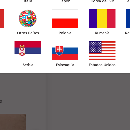
Italia
Japón
Corea del Sur
A
HASTA
67%
Otros Países
LONGITUD DE LA ARRUGA DISMINUYÓ
Polonia
Rumanía
Re
Serbia
Eslovaquia
Estados Unidos
S