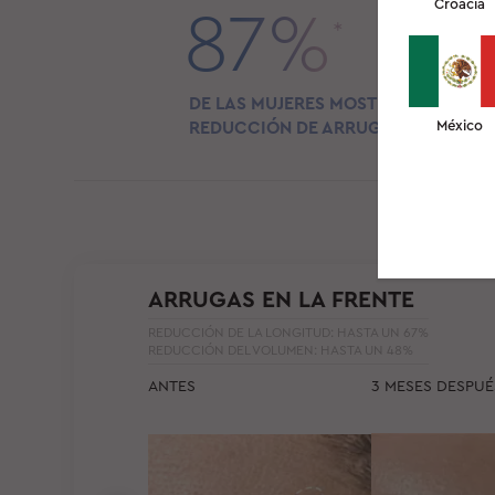
Croacia
87%
*
DE LAS MUJERES MOSTRARON
REDUCCIÓN DE ARRUGAS
México
ARRUGAS EN LA FRENTE
REDUCCIÓN DE LA LONGITUD: HASTA UN 67%
REDUCCIÓN DEL VOLUMEN: HASTA UN 48%
ANTES
3 MESES DESPUÉ