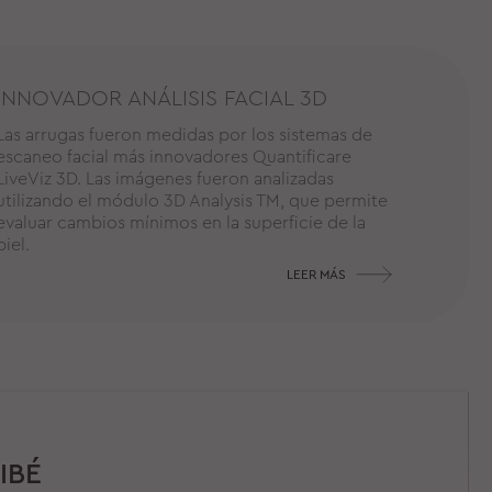
INNOVADOR ANÁLISIS FACIAL 3D
Las arrugas fueron medidas por los sistemas de
escaneo facial más innovadores Quantificare
LiveViz 3D. Las imágenes fueron analizadas
utilizando el módulo 3D Analysis TM, que permite
evaluar cambios mínimos en la superficie de la
piel.
LEER MÁS
IBÉ