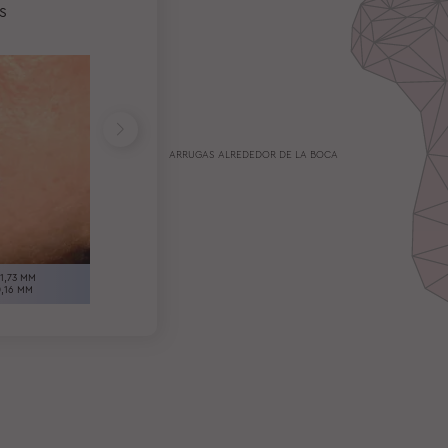
S
ARRUGAS ALREDEDOR DE LA BOCA
LONGITUD 6,54 MM
VOLUMEN 0,12 MM
LONGITUD 13,71 MM
1,73 MM
VOLUMEN 0,14 MM
,16 MM