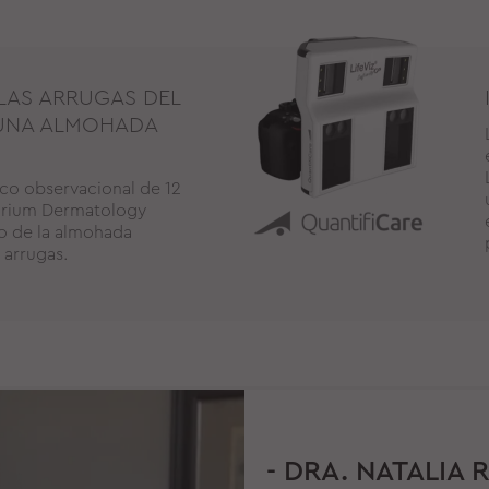
 LAS ARRUGAS DEL
 UNA ALMOHADA
ico observacional de 12
Corium Dermatology
to de la almohada
 arrugas.
- DRA. NATALIA R