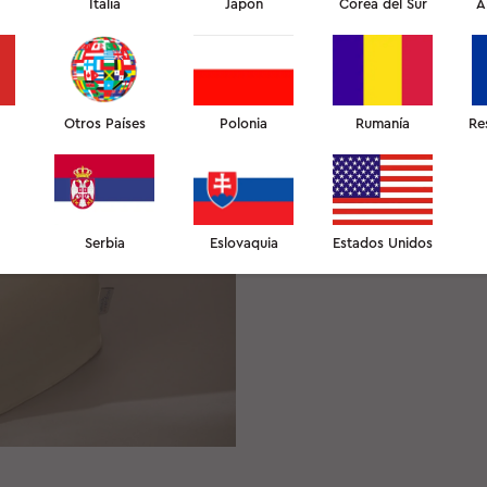
Italia
Japón
Corea del Sur
A
Un día, la fundadora de 
una serie de arrugas vert
para una nueva sesión de 
provocadas por el sueño 
Otros Países
Polonia
Rumanía
Re
almohada todas las noche
botulínica solo serían u
dormía. Se le ocurrió un
duermen de lado que mini
Serbia
Eslovaquia
Estados Unidos
resultara cómoda durant