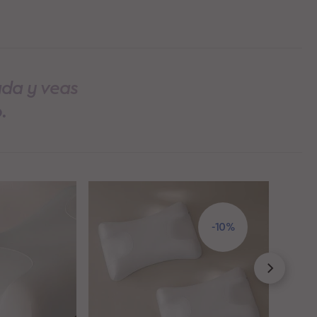
ada y veas
.
-10%