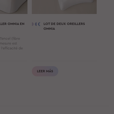
ILLER
OMNIA
EN
LOT DE DEUX OREILLERS
OMNIA
 Tencel (fibre
 mesure est
l’efficacité de
LEER MÁS
LEE