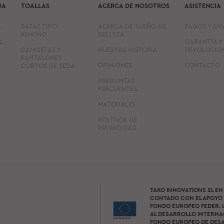
DA
TOALLAS
ACERCA DE NOSOTROS
ASISTENCIA
A
BATAS TIPO
ACERCA DE SUEÑO DE
PAGOS Y EN
KIMONO
BELLEZA
L
GARANTÍA Y
CAMISETAS Y
NUESTRA HISTORIA
DEVOLUCIO
PANTALONES
OPINIONES
CONTACTO
CORTOS DE SEDA
PREGUNTAS
FRECUENTES
MATERIALES
POLÍTICA DE
PRIVACIDAD
TAKO INNOVATIONS SL EN
CONTADO CON EL APOYO 
FONDO EUROPEO FEDER. L
AL DESARROLLO INTERNAC
FONDO EUROPEO DE DES