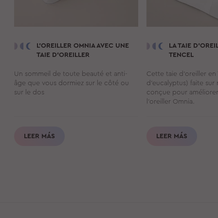
L'OREILLER
OMNIA
AVEC UNE
LA TAIE D’ORE
TAIE D'OREILLER
TENCEL
Un sommeil de toute beauté et anti-
Cette taie d’oreiller en
âge que vous dormiez sur le côté ou
d’eucalyptus) faite sur
sur le dos
conçue pour améliorer 
l’oreiller Omnia.
LEER MÁS
LEER MÁS