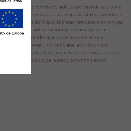
merica latina
Sleep&Glow, que dormía de lado, se percató de que tenía
icales en su rostro. Acudió a su especialista en cosmética
rellenos y descubrió que las líneas verticales eran arrugas
por dormir de lado y comprimir su cara contra la
sto de Europa
s. También aprendió que los rellenos o la toxina
na solución temporal si no cambiaba la forma en que
a idea: ¿qué pasaría si hubiera una almohada para los que
mizara la hendidura de la piel y, al mismo tiempo,
e el sueño?