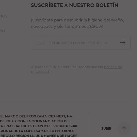
SUSCRÍBETE A NUESTRO BOLETÍN
VÍOS
¡Suscríbete para descubrir la higiene del sueño,
novedades y ofertas de Sleep&Glow!
NES
Al hacer clic de Suscribirse, acepta nuestra
política de
privacidad
 EL MARCO DEL PROGRAMA ICEX NEXT, HA
DE ICEX Y CON LA COFINANCIACIÓN DEL
A FINALIDAD DE ESTE APOYO ES CONTRIBUIR
SUBIR
IONAL DE LA EMPRESA Y DE SU ENTORNO.
ARROLLO REGIONAL. UNA MANERA DE HACER