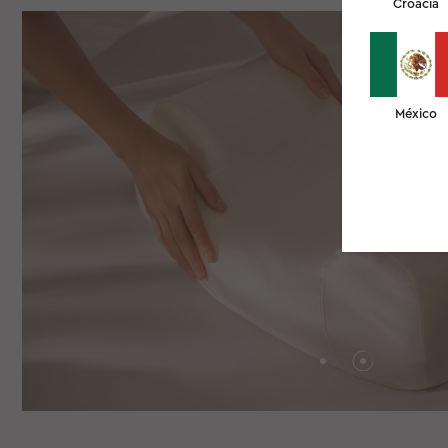
Croacia
México