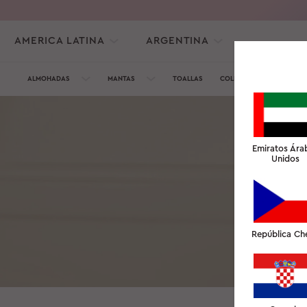
AMERICA LATINA
ARGENTINA
ALMOHADAS
MANTAS
TOALLAS
COLECCIÓN DE SEDA
Emiratos Ára
Unidos
República Ch