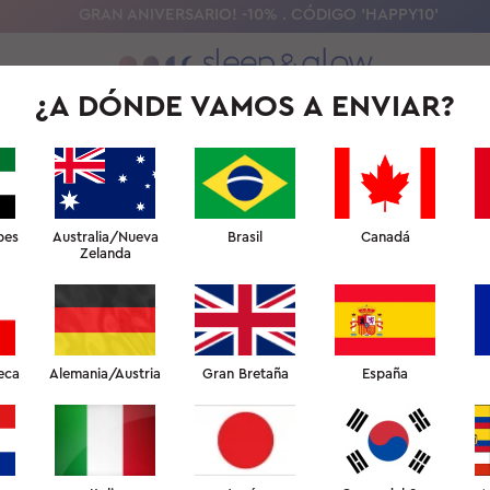
GRAN ANIVERSARIO! -10% . CÓDIGO 'HAPPY10'
¿A DÓNDE VAMOS A ENVIAR?
NUESTRA CIENCIA
UNIVERSIDAD DEL SUEÑO DE BELLEZA
PARA 
bes
Australia/Nueva
Brasil
Canadá
Zelanda
NUESTRA HISTORIA
eca
Alemania/Austria
Gran Bretaña
España