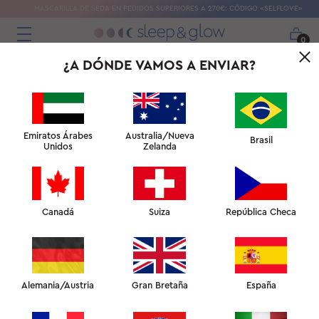
MASCARILLA DE SEDA EN PEDIDOS SUPERIORES A 270€: CÓDIGO «SELFLOVE»
0
¿A DÓNDE VAMOS A ENVIAR?
Emiratos Árabes
Australia/Nueva
Brasil
Unidos
Zelanda
Canadá
Suiza
República Checa
Alemania/Austria
Gran Bretaña
España