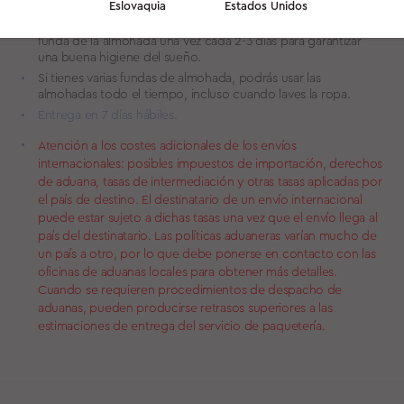
efectos beneficiosos para la piel.
Eslovaquia
Estados Unidos
Los expertos en belleza y sueño recomiendan cambiar la
funda de la almohada una vez cada 2-3 días para garantizar
una buena higiene del sueño.
Si tienes varias fundas de almohada, podrás usar las
almohadas todo el tiempo, incluso cuando laves la ropa.
Entrega en 7 días hábiles.
Atención a los costes adicionales de los envíos
internacionales: posibles impuestos de importación, derechos
de aduana, tasas de intermediación y otras tasas aplicadas por
el país de destino. El destinatario de un envío internacional
puede estar sujeto a dichas tasas una vez que el envío llega al
país del destinatario. Las políticas aduaneras varían mucho de
un país a otro, por lo que debe ponerse en contacto con las
oficinas de aduanas locales para obtener más detalles.
Cuando se requieren procedimientos de despacho de
aduanas, pueden producirse retrasos superiores a las
estimaciones de entrega del servicio de paquetería.