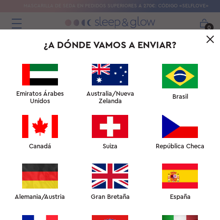
MASCARILLA DE SEDA EN PEDIDOS SUPERIORES A 270€: CÓDIGO «SELFLOVE»
0
¿A DÓNDE VAMOS A ENVIAR?
Emiratos Árabes
Australia/Nueva
Brasil
Unidos
Zelanda
Canadá
Suiza
República Checa
Alemania/Austria
Gran Bretaña
España