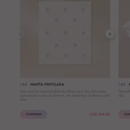
MANTA VENTILADA
Una manta transpirable es ideal para las personas
Despié
que pasan calor al dormir, sin importar la época del
día
año.
US$
249.00
COMPRAR
CO