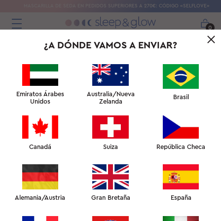
MASCARILLA DE SEDA EN PEDIDOS SUPERIORES A 270€: CÓDIGO «SELFLOVE»
0
¿A DÓNDE VAMOS A ENVIAR?
Emiratos Árabes
Australia/Nueva
Brasil
Unidos
Zelanda
Canadá
Suiza
República Checa
Alemania/Austria
Gran Bretaña
España