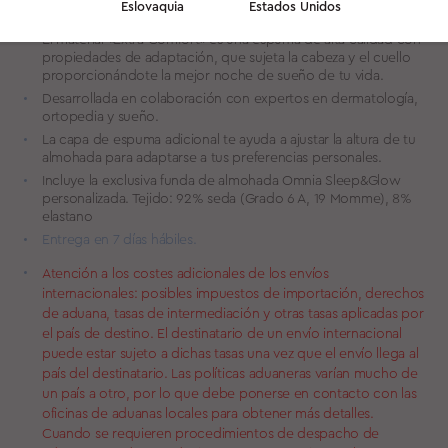
Eslovaquia
Estados Unidos
compresión de la piel cuando duermes.
El material «Extra Comfort» es una espuma de alta calidad con
propiedades de adaptación, que sujeta la cabeza y el cuello
proporcionándote la mejor noche de sueño de tu vida.
Desarrollada en colaboración con expertos en dermatología,
ortopedia y sueño.
La capa de espuma adicional te ayuda a ajustar la altura de tu
almohada para adaptarse a tus preferencias personales.
Incluye la exclusiva funda de almohada Omnia Sleep&Glow
personalizada. Tejido: 92% seda (Grado 6 A, 19 Momme), 8%
elastano
Entrega en 7 días hábiles.
Atención a los costes adicionales de los envíos
internacionales: posibles impuestos de importación, derechos
de aduana, tasas de intermediación y otras tasas aplicadas por
el país de destino. El destinatario de un envío internacional
puede estar sujeto a dichas tasas una vez que el envío llega al
país del destinatario. Las políticas aduaneras varían mucho de
un país a otro, por lo que debe ponerse en contacto con las
oficinas de aduanas locales para obtener más detalles.
Cuando se requieren procedimientos de despacho de