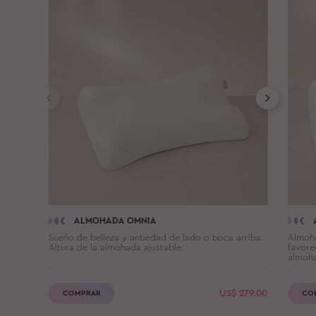
ALMOHADA OMNIA
Sueño de belleza y antiedad de lado o boca arriba.
Almoha
Altura de la almohada ajustable.
favore
almoha
US$
279.00
COMPRAR
CO