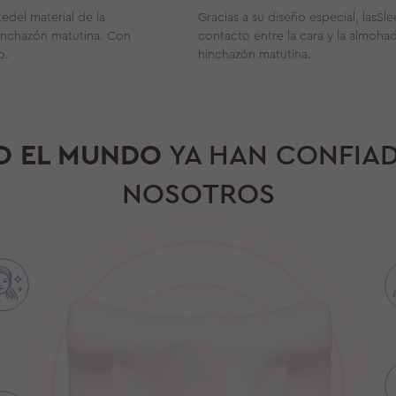
del material de la
Gracias a su diseño especial, las
hinchazón matutina. Con
contacto entre la cara y la almoha
o.
hinchazón matutina.
O EL MUNDO
YA HAN CONFIAD
NOSOTROS