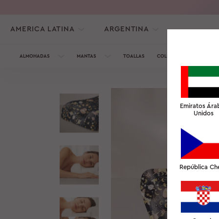
AMERICA LATINA
ARGENTINA
ALMOHADAS
MANTAS
TOALLAS
COLECCIÓN DE SEDA
Emiratos Ára
Unidos
República Ch