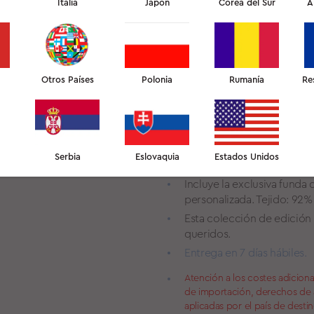
Italia
Japón
Corea del Sur
A
versión mejorada de la c
El diseño ergonómico en 3
piel cuando duermes.
El material «Extra Comfort
Otros Países
Polonia
propiedades de adaptación,
Rumanía
Re
proporcionándote la mejor
Desarrollada en colaborac
sueño.
La capa de espuma adiciona
Serbia
Eslovaquia
Estados Unidos
para adaptarse a tus prefe
Incluye la exclusiva fun
personalizada. Tejido: 92
Esta colección de edición l
queridos.
Entrega en 7 días hábiles.
Atención a los costes adiciona
de importación, derechos de a
aplicadas por el país de desti