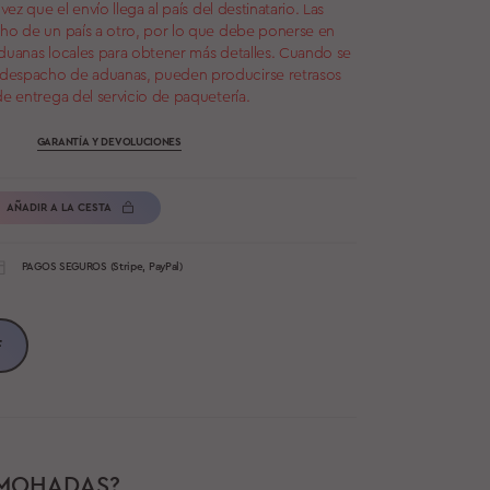
vez que el envío llega al país del destinatario. Las
cho de un país a otro, por lo que debe ponerse en
aduanas locales para obtener más detalles. Cuando se
 despacho de aduanas, pueden producirse retrasos
de entrega del servicio de paquetería.
GARANTÍA Y DEVOLUCIONES
AÑADIR A LA CESTA
PAGOS SEGUROS (Stripe, PayPal)
F
LMOHADAS?