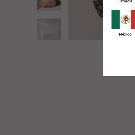
Croacia
México
VIDÉO