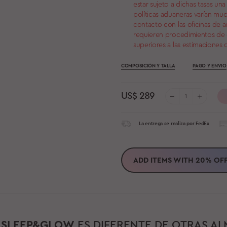
estar sujeto a dichas tasas una 
políticas aduaneras varían mu
contacto con las oficinas de 
requieren procedimientos de
superiores a las estimaciones 
COMPOSICIÓN Y TALLA
PAGO Y ENVIO
US$
289
La entrega se realiza por FedEx
ADD ITEMS WITH
20%
OF
É
SLEEP&GLOW
ES DIFERENTE DE OTRAS A