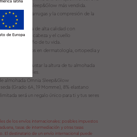
merica latina
lásica almohada Sleep&Glow más vendida.
D minimiza las arrugas y la compresión de la
» es una espuma de alta calidad con
 que sujeta la cabeza y el cuello
sto de Europa
 noche de sueño de tu vida.
ión con expertos en dermatología, ortopedia y
l te ayuda a ajustar la altura de tu almohada
rencias personales.
da de almohada Omnia Sleep&Glow
% seda (Grado 6A, 19 Momme), 8% elastano
imitada será un regalo único para ti y tus seres
les de los envíos internacionales: posibles impuestos
duana, tasas de intermediación y otras tasas
no. El destinatario de un envío internacional puede