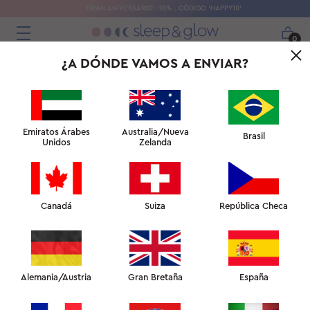
GRAN ANIVERSARIO! -10% . CÓDIGO 'HAPPY10'
0
¿A DÓNDE VAMOS A ENVIAR?
ANTI-EDAD + DEFENSA DE LA PIEL
ANTI-EDAD + EFECTO REFRE
LOS FAVORITOS DE LA SEMANA
Emiratos Árabes
Australia/Nueva
Brasil
Unidos
Zelanda
Canadá
Suiza
República Checa
Toalla facial de seda
Alemania/Austria
Gran Bretaña
España
Hyaluron
US$
56.00
US$ 66.00