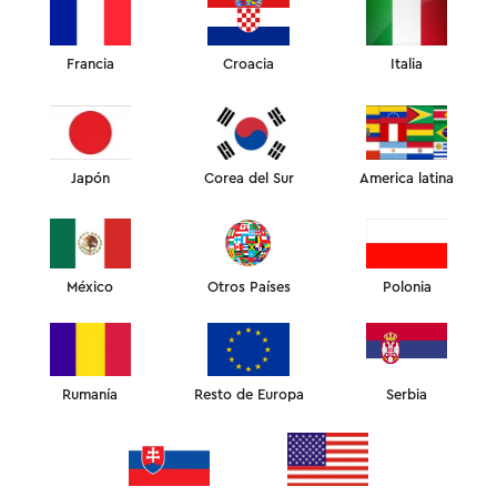
Francia
Croacia
Italia
ESENCIALES ANTI-EDAD
Best-sellers absolutos. Las almohadas que ayudan a combatir
las arrugas del sueño y la hinchazón matutina
Japón
Corea del Sur
America latina
México
Otros Países
Polonia
Rumanía
Resto de Europa
Serbia