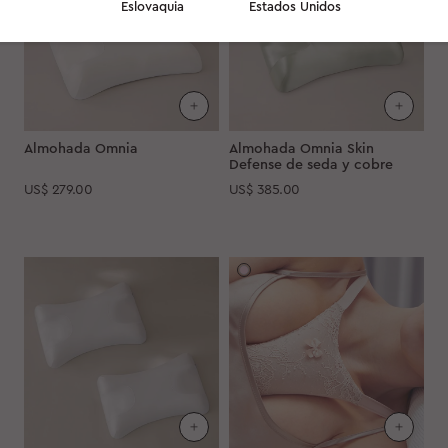
Eslovaquia
Estados Unidos
Almohada Omnia
Almohada Omnia Skin
Defense de seda y cobre
US$
279.00
US$
385.00