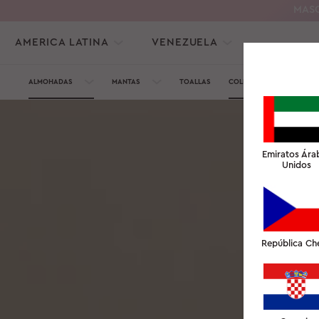
MASC
AMERICA LATINA
VENEZUELA
ALMOHADAS
MANTAS
TOALLAS
COLECCIÓN DE SEDA
Emiratos Ára
Unidos
República Ch