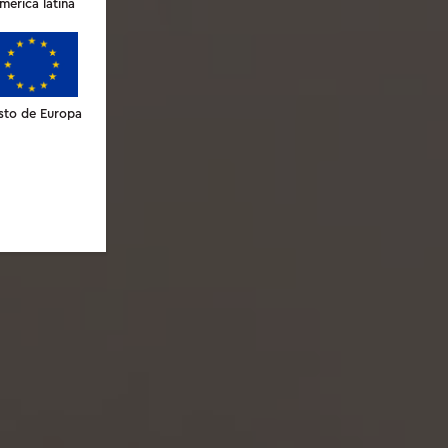
merica latina
sto de Europa