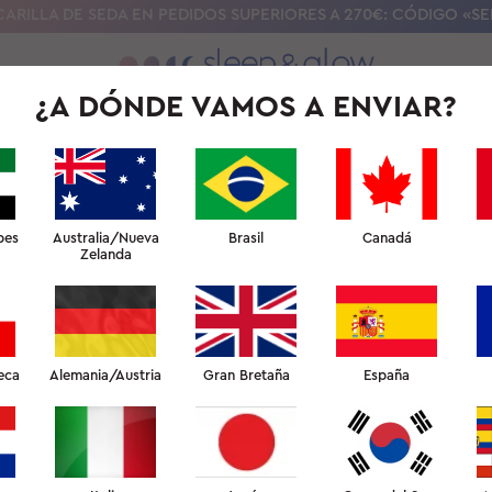
ARILLA DE SEDA EN PEDIDOS SUPERIORES A 270€: CÓDIGO «S
¿A DÓNDE VAMOS A ENVIAR?
NUESTRA CIENCIA
UNIVERSIDAD DEL SUEÑO DE BELLEZA
PARA 
bes
Australia/Nueva
Brasil
Canadá
Zelanda
eca
Alemania/Austria
Gran Bretaña
España