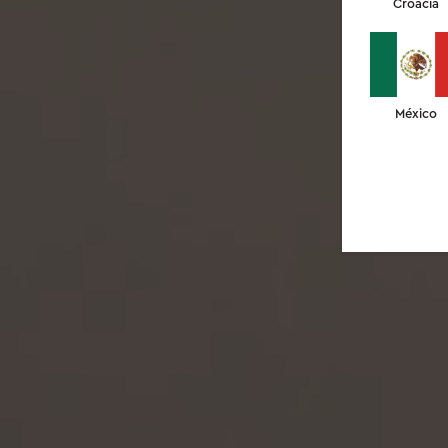
Croacia
México