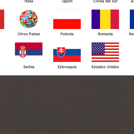
Italia
Japón
Corea del Sur
A
Otros Países
Polonia
Rumanía
Re
Serbia
Eslovaquia
Estados Unidos