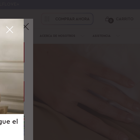
ELFLOVE»
COMPRAR AHORA
CARRITO
0
PROFESIONALES
ACERCA DE NOSOTROS
ASISTENCIA
Suiza
Francia
gue el