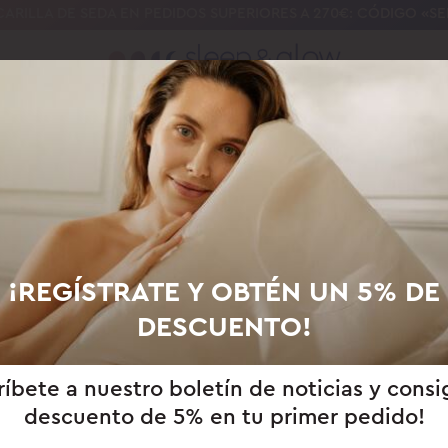
ARILLA DE SEDA EN PEDIDOS SUPERIORES A 270€: CÓDIGO «S
¿A DÓNDE VAMOS A ENVIAR?
NUESTRA CIENCIA
UNIVERSIDAD DEL SUEÑO DE BELLEZA
PARA 
bes
Australia/Nueva
Brasil
Canadá
Zelanda
¡REGÍSTRATE Y OBTÉN UN 5% DE
DESCUENTO!
eca
Alemania/Austria
Gran Bretaña
España
ríbete a nuestro boletín de noticias y consi
descuento de 5% en tu primer pedido!