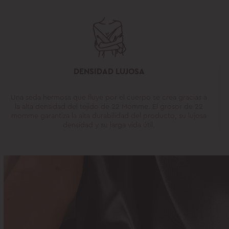
DENSIDAD LUJOSA
Una seda hermosa que fluye por el cuerpo se crea gracias a
la alta densidad del tejido de 22 Momme. El grosor de 22
momme garantiza la alta durabilidad del producto, su lujosa
densidad y su larga vida útil.