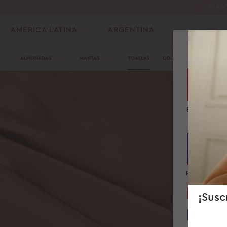
MASC
AMERICA LATINA
ARGENTINA
ALMOHADAS
MANTAS
TOALLAS
COLECCIÓN DE SEDA
Emiratos Ára
Unidos
República Ch
¡Susc