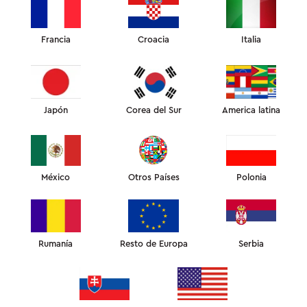
Francia
Croacia
Italia
"¡ESTA ES MI MEJOR MANTA CON PESO!"
Kate, 31 años, amante de las mantas con peso
Japón
Corea del Sur
America latina
México
Otros Países
Polonia
EL 78% DE LOS PARTICIPANTES DECLARARON SENTIR
MENOS ANSIEDAD Y UNA SENSACIÓN DE CALMA AL
UTILIZAR UNA MANTA CON PESO.
Rumanía
Resto de Europa
Serbia
Según un estudio clínico estadounidense