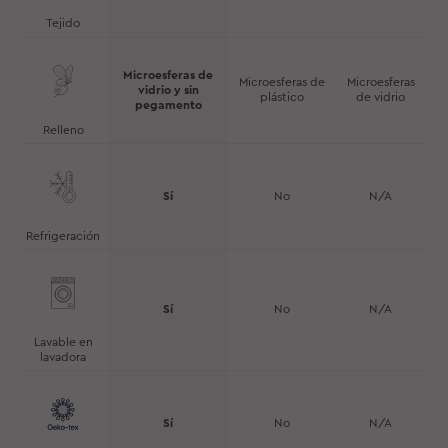
Tejido
Microesferas de
Microesferas de
Microesferas
vidrio y sin
plástico
de vidrio
pegamento
Relleno
Sí
No
N/A
Refrigeración
Sí
No
N/A
Lavable en
lavadora
Sí
No
N/A