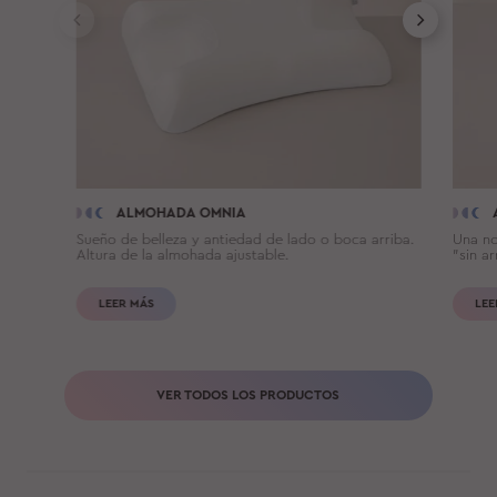
ALMOHADA OMNIA
Sueño de belleza y antiedad de lado o boca arriba.
Una no
Altura de la almohada ajustable.
"sin ar
LEER MÁS
LEE
VER TODOS LOS PRODUCTOS