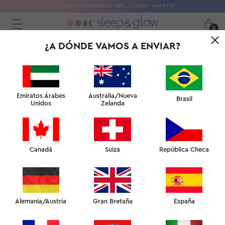
GRAN ANIVERSARIO! -10% . CÓDIGO 'HAPPY10'
0
¿A DÓNDE VAMOS A ENVIAR?
Emiratos Árabes
Australia/Nueva
Brasil
Unidos
Zelanda
Canadá
Suiza
República Checa
MANTA PESADA PARA EL SUEÑO DE
BELLEZA
INCREÍBLEMENTE SUAVE AL TACTO
Alemania/Austria
Gran Bretaña
España