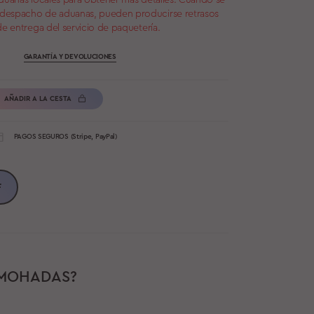
aduanas locales para obtener más detalles. Cuando se
 despacho de aduanas, pueden producirse retrasos
de entrega del servicio de paquetería.
GARANTÍA Y DEVOLUCIONES
AÑADIR A LA CESTA
PAGOS SEGUROS (Stripe, PayPal)
F
LMOHADAS?