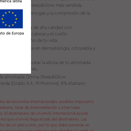
merica latina
lásica almohada Sleep&Glow más vendida.
D minimiza las arrugas y la compresión de la
» es una espuma de alta calidad con
 que sujeta la cabeza y el cuello
sto de Europa
 noche de sueño de tu vida.
ión con expertos en dermatología, ortopedia y
l te ayuda a ajustar la altura de tu almohada
rencias personales.
da de almohada Omnia Sleep&Glow
% seda (Grado 6 A, 19 Momme), 8% elastano
les de los envíos internacionales: posibles impuestos
duana, tasas de intermediación y otras tasas
no. El destinatario de un envío internacional puede
vez que el envío llega al país del destinatario. Las
cho de un país a otro, por lo que debe ponerse en