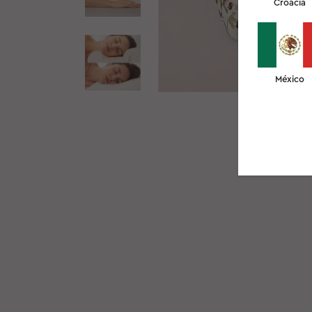
Croacia
México
VIDÉO