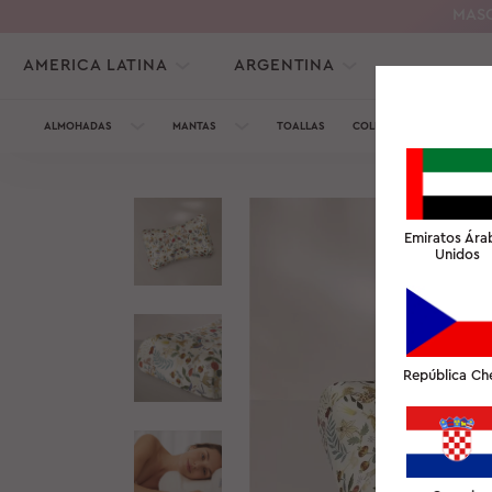
MASC
AMERICA LATINA
ARGENTINA
ALMOHADAS
MANTAS
TOALLAS
COLECCIÓN DE SEDA
Emiratos Ára
Unidos
República Ch