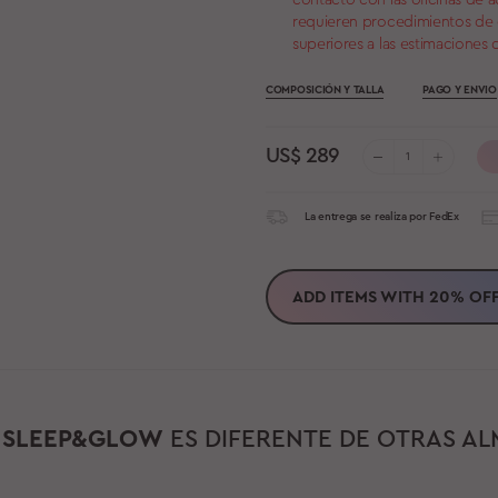
contacto con las oficinas de 
requieren procedimientos de
superiores a las estimaciones 
COMPOSICIÓN Y TALLA
PAGO Y ENVIO
US$
289
La entrega se realiza por FedEx
ADD ITEMS WITH
20%
OF
É
SLEEP&GLOW
ES DIFERENTE DE OTRAS A