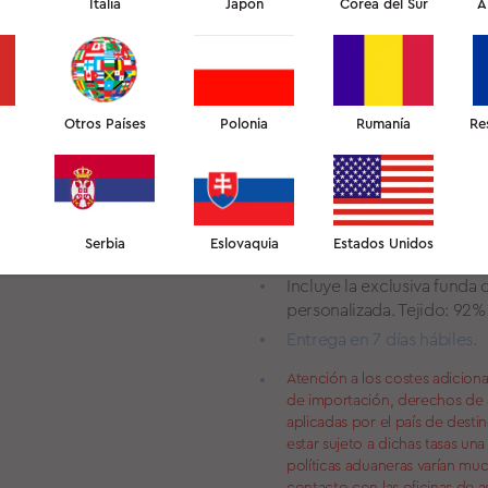
Italia
Japón
Corea del Sur
A
versión mejorada de la c
El diseño ergonómico en 3
piel cuando duermes.
El material «Extra Comfort
Otros Países
Polonia
propiedades de adaptación,
Rumanía
Re
proporcionándote la mejor
Desarrollada en colaborac
sueño.
La capa de espuma adiciona
Serbia
Eslovaquia
Estados Unidos
para adaptarse a tus prefe
Incluye la exclusiva fun
personalizada. Tejido: 92
Entrega en 7 días hábiles.
Atención a los costes adiciona
de importación, derechos de a
aplicadas por el país de desti
estar sujeto a dichas tasas una 
políticas aduaneras varían mu