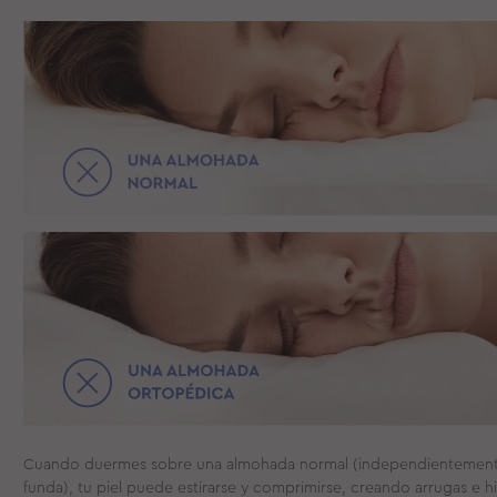
VIDÉO
Cuando duermes sobre una almohada normal (independientemente
funda), tu piel puede estirarse y comprimirse, creando arrugas e 